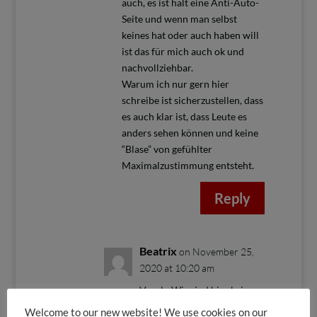
auch, es ist halt eine Anti-Auto-
Seite und wenn man selbst
keines hat oder auch haben will
ist das für mich auch ok und
nachvollziehbar.
Warum ich nur gern hier
schreibe ist sicherzustellen, dass
es auch klar ist, dass Leute es
anders sehen können und keine
“Blase” von gefühlter
Maximalzustimmung entsteht.
Reply
Beatrix
on November 25,
2020 at 10:20 am
Vorab: Wir sind hier keine
Anti-Auto-Seite sondern
Welcome to our new website! We use cookies on our