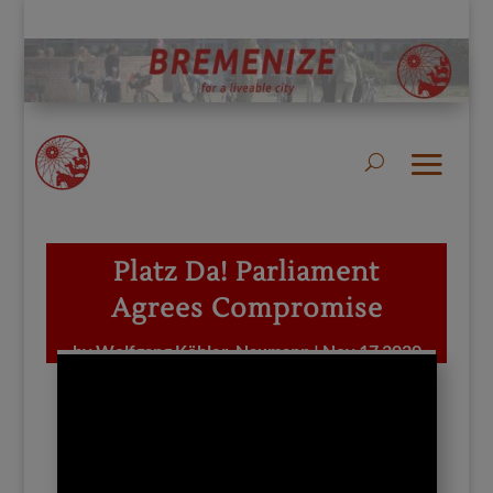
Platz Da! Parliament
Agrees Compromise
by
Wolfgang Köhler-Naumann
|
Nov 17 2020